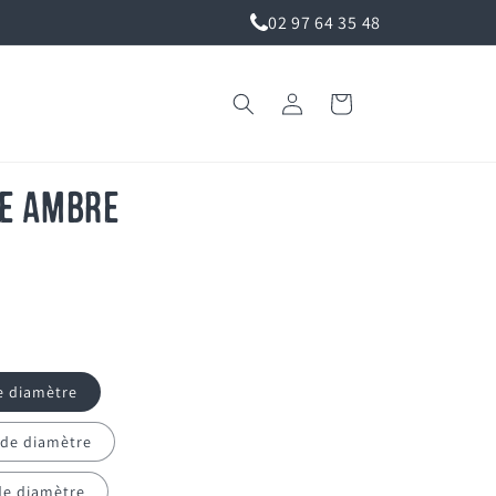
02 97 64 35 48
Connexion
Panier
e ambre
e diamètre
 de diamètre
de diamètre