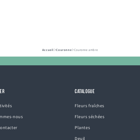
Départ en retrai
Accueil
Couronne
Couronne ambre
ER
CATALOGUE
tivités
Fleurs fraîches
ommes-nous
Fleurs séchées
ontacter
Plantes
Deuil