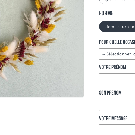
Forme
demi-couronn
Pour quelle occas
-- Sélectionnez ic
Votre prénom
Pour égayer une
Anniversaire
Son prénom
Mariage
Naissance
Votre message
Réussite