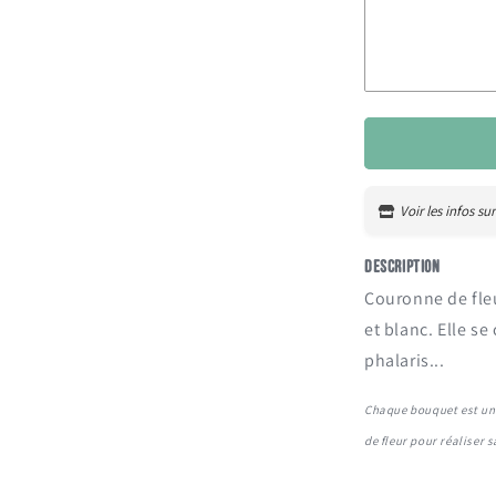
Diplôme
Crémaillère
Saint-valentin
Anniversaire de 
Voir les infos sur
Fêtes des mères
Description
Fêtes des pères
Couronne de fleu
et blanc. Elle s
Fêtes des grand
phalaris...
Fêtes des grand
Chaque bouquet est uni
Pour faire plaisir
de fleur pour réaliser 
Pour dire merci