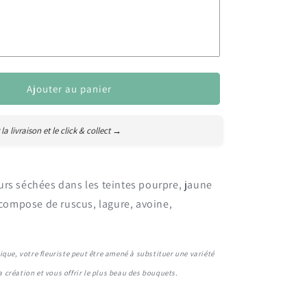
Ajouter au panier
couple
 la livraison et le click & collect →
rs séchées dans les teintes pourpre, jaune
e compose de ruscus, lagure, avoine,
s-mères
s-pères
que, votre fleuriste peut être amené à substituer une variété
sa création et vous offrir le plus beau des bouquets.