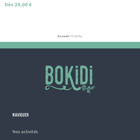
Prix
Dès 29,00 €
habituel
Accueil
Cloche
NAVIGUER
Nos activités