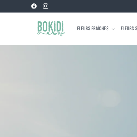
et
passer
Facebook
Instagram
au
contenu
Fleurs fraîches
Fleurs 