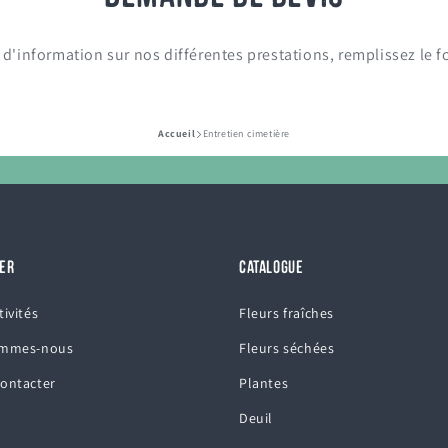
d'information sur nos différentes prestations, remplissez le 
Accueil
Entretien cimetière
ER
CATALOGUE
tivités
Fleurs fraîches
ommes-nous
Fleurs séchées
ontacter
Plantes
Deuil