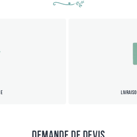
ée
Livrais
Demande de devis