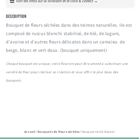
Voir les infos sur la livraison et le click & collect →
Fêtes des mères
Description
Fêtes des pères
Bouquet de fleurs séchées dans des teintes naturelles. Ile est
composé de ruscus blanchi stabilisé, de blé, de lagure,
Fêtes des grands-mères
d'avoine et d'autres fleurs délicates dans un camaïeu de
beige, blanc et vert doux. (bouquet uniquement)
Fêtes des grands-pères
Chaque bouquet est unique, votre fleuriste peut être amené à substituer une
Pour faire plaisir
variété de fleur pour réaliser sa création et vous offrir le plus beau des
Pour dire merci
bouquets.
Départ en retraite
Accueil
Bouquets de fleurs séchées
Bouquet séché Naturel