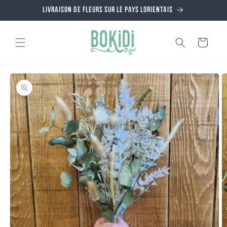
et
Livraison de fleurs sur le pays Lorientais
passer
au
contenu
Panier
Passer aux
informations
produits